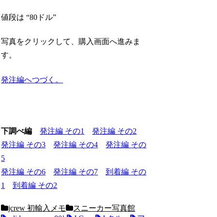
値段は “80ドル”
写真をクリックして、購入画面へ進みま
す。
発注編へつづく。
下調べ編
発注編 その1
発注編 その2
発注編 その3
発注編 その4
発注編 その
5
発注編 その6
発注編 その7
到着編 その
1
到着編 その2
jcrew 初輸入メモ
スニーカー写真館