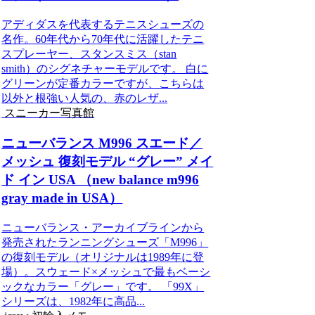
アディダスを代表するテニスシューズの
名作。60年代から70年代に活躍したテニ
スプレーヤー、スタンスミス（stan
smith）のシグネチャーモデルです。 白に
グリーンが定番カラーですが、こちらは
以外と根強い人気の、赤のレザ...
スニーカー写真館
ニューバランス M996 スエード／
メッシュ 復刻モデル “グレー” メイ
ド イン USA （new balance m996
gray made in USA）
ニューバランス・アーカイブラインから
発売されたランニングシューズ「M996」
の復刻モデル（オリジナルは1989年に登
場）。スウェード×メッシュで最もベーシ
ックなカラー「グレー」です。 「99X」
シリーズは、1982年に高品...