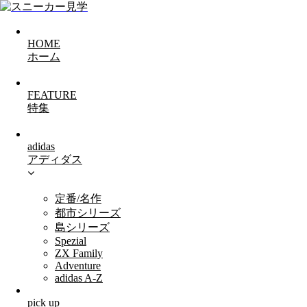
HOME
ホーム
FEATURE
特集
adidas
アディダス
定番/名作
都市シリーズ
島シリーズ
Spezial
ZX Family
Adventure
adidas A-Z
pick up