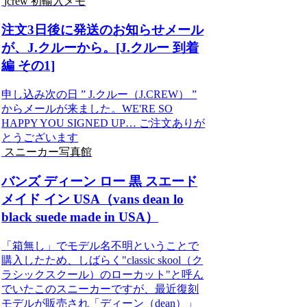
jcrew 初輸入メモ
注文3日後に発送のお知らせメール
が、J.クルーから。[J.クルー 到着
編 その1]
申し込み次の日 ” J.クルー（J.CREW） ”
からメールが来ました。WE'RE SO
HAPPY YOU SIGNED UP… ご注文ありが
とうございます
スニーカー写真館
バンズ ディーン ロー 黒 スエード
メイド イン USA（vans dean lo
black suede made in USA）
「箱無し」でモデル名不明ということで
購入したため、しばらく"classic skool（ク
ラシックスクール）のローカット"と呼ん
でいたこのスニーカーですが、最近復刻
モデルが販売され「ディーン（dean）」