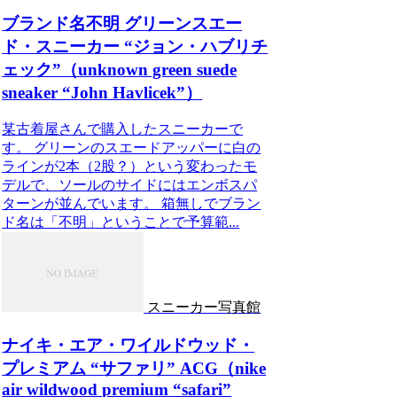
ブランド名不明 グリーンスエー
ド・スニーカー “ジョン・ハブリチ
ェック”（unknown green suede
sneaker “John Havlicek”）
某古着屋さんで購入したスニーカーで
す。 グリーンのスエードアッパーに白の
ラインが2本（2股？）という変わったモ
デルで、ソールのサイドにはエンボスパ
ターンが並んでいます。 箱無しでブラン
ド名は「不明」ということで予算範...
スニーカー写真館
ナイキ・エア・ワイルドウッド・
プレミアム “サファリ” ACG（nike
air wildwood premium “safari”