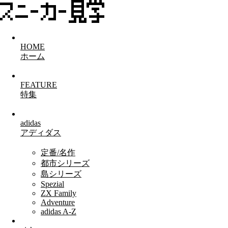
HOME
ホーム
FEATURE
特集
adidas
アディダス
定番/名作
都市シリーズ
島シリーズ
Spezial
ZX Family
Adventure
adidas A-Z