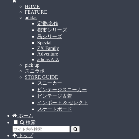
HOME
FEATURE
adidas
定番/名作
都市シリーズ
島シリーズ
Spezial
ZX Family
Adventure
adidas A-Z
pick up
スニラボ
STORE GUIDE
スニーカー
ビンテージスニーカー
ビンテージ古着
インポート & セレクト
スケートボード
ホーム
検索
トップ