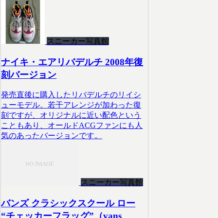
スニーカー写真館
ナイキ・エアリバデルチ 2008年復
刻バージョン
発売直後に購入したリバデルチのリイシ
ューモデル。若干アレンジが加わった復
刻ですが、オリジナルに近い配色という
こともあり、オールドACGファンにも人
気のあったバージョンです。
スニーカー写真館
バンズ クラシックスクール ロー
“チェッカーフラッグ”（vans