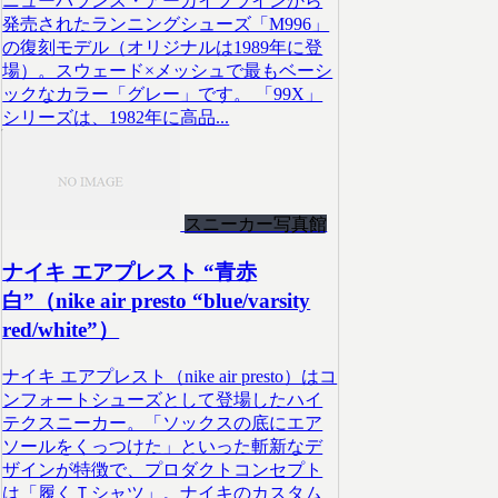
ニューバランス・アーカイブラインから
発売されたランニングシューズ「M996」
の復刻モデル（オリジナルは1989年に登
場）。スウェード×メッシュで最もベーシ
ックなカラー「グレー」です。 「99X」
シリーズは、1982年に高品...
スニーカー写真館
ナイキ エアプレスト “青赤
白”（nike air presto “blue/varsity
red/white”）
ナイキ エアプレスト（nike air presto）はコ
ンフォートシューズとして登場したハイ
テクスニーカー。「ソックスの底にエア
ソールをくっつけた」といった斬新なデ
ザインが特徴で、プロダクトコンセプト
は「履くＴシャツ」。ナイキのカスタム