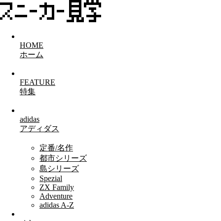
HOME
ホーム
FEATURE
特集
adidas
アディダス
定番/名作
都市シリーズ
島シリーズ
Spezial
ZX Family
Adventure
adidas A-Z