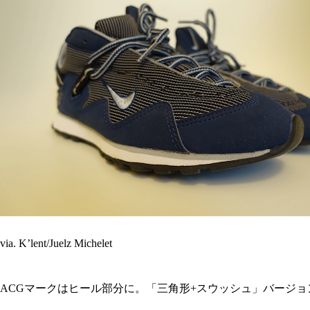
via. K’lent/Juelz Michelet
ACGマークはヒール部分に。「三角形+スウッシュ」バージョ