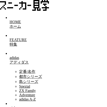
HOME
ホーム
FEATURE
特集
adidas
アディダス
定番/名作
都市シリーズ
島シリーズ
Spezial
ZX Family
Adventure
adidas A-Z