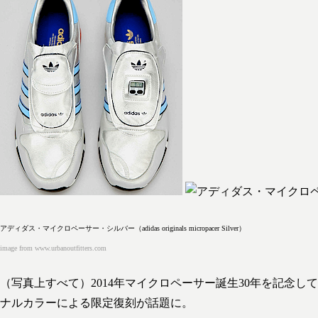
アディダス・マイクロペーサー・シルバー（adidas originals micropacer Silver）
image from www.urbanoutfitters.com
（写真上すべて）2014年マイクロペーサー誕生30年を記念
ナルカラーによる限定復刻が話題に。