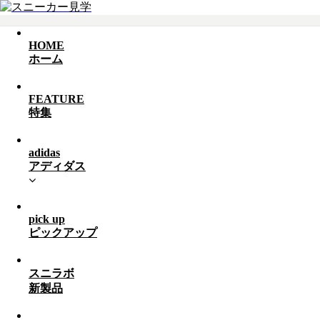
HOME
ホーム
FEATURE
特集
adidas
アディダス
pick up
ピックアップ
スニラボ
新製品