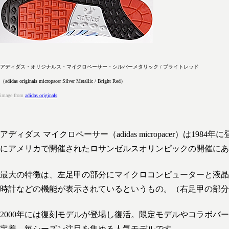
アディダス・オリジナルス・マイクロペーサー・シルバーメタリック / ブライトレッド
（adidas originals micropacer Silver Metallic / Bright Red）
image from
adidas originals
アディダス マイクロペーサー（adidas micropacer）は19
にアメリカで開催されたロサンゼルスオリンピックの開催にあ
最大の特徴は、左足甲の部分にマイクロコンピューターと液晶
時計などの機能が表示されているというもの。（右足甲の部分
2000年には復刻モデルが登場し復活。限定モデルやコラボバ
定着。毎シーズン注目を集める人気モデルです。