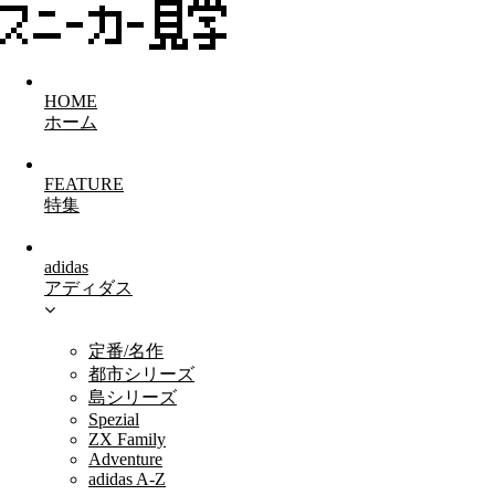
HOME
ホーム
FEATURE
特集
adidas
アディダス
定番/名作
都市シリーズ
島シリーズ
Spezial
ZX Family
Adventure
adidas A-Z