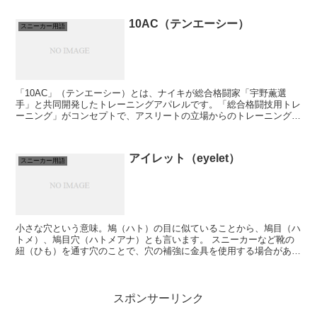
10AC（テンエーシー）
スニーカー用語
「10AC」（テンエーシー）とは、ナイキが総合格闘家「宇野薫選
手」と共同開発したトレーニングアパレルです。「総合格闘技用トレ
ーニング」がコンセプトで、アスリートの立場からのトレーニングに
必要な仕様と、自身のアパレルブランド「UCS」（UNO...
アイレット（eyelet）
スニーカー用語
小さな穴という意味。鳩（ハト）の目に似ていることから、鳩目（ハ
トメ）、鳩目穴（ハトメアナ）とも言います。 スニーカーなど靴の
紐（ひも）を通す穴のことで、穴の補強に金具を使用する場合がある
ことから、 「アイレット」「ハトメ」というと、...
スポンサーリンク