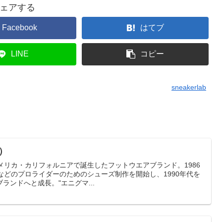
ェアする
Facebook
はてブ
LINE
コピー
sneakerlab
k）
はアメリカ・カリフォルニアで誕生したフットウエアブランド。1986
などのプロライダーのためのシューズ制作を開始し、1990年代を
ランドへと成長。"エニグマ...