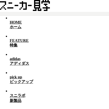
HOME
ホーム
FEATURE
特集
adidas
アディダス
pick up
ピックアップ
スニラボ
新製品