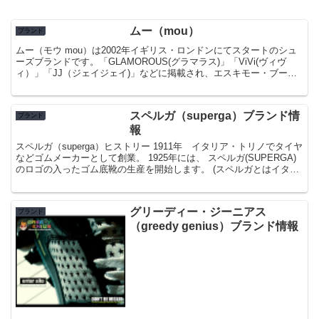
ムー（mou）
ブランド
ムー（モウ mou）は2002年イギリス・ロンドンにてスタートのシュ
ーズブランドです。「GLAMOROUS(グラマラス)」「ViVi(ヴィヴ
ィ）」「JJ（ジェイジェイ)」などに掲載され、エスキモー・ブーツ
(MOU ESKIMO BOOT)が...
スペルガ（superga）ブランド情
ブランド
報
スペルガ（superga）ヒストリー 1911年 イタリア・トリノでタイヤ
などゴムメーカーとして創業。 1925年には、 スペルガ(SUPERGA)
のロゴの入ったゴム底靴の生産を開始します。 (スペルガとはイタリ
ア語で「スーパー...
グリーディー・ジーニアス
ブランド
（greedy genius）ブランド情報