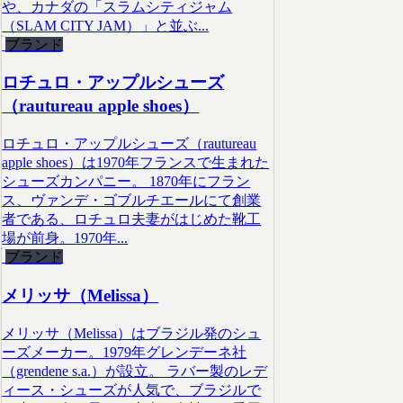
や、カナダの「スラムシティジャム
（SLAM CITY JAM）」と並ぶ...
ブランド
ロチュロ・アップルシューズ
（rautureau apple shoes）
ロチュロ・アップルシューズ（rautureau
apple shoes）は1970年フランスで生まれた
シューズカンパニー。 1870年にフラン
ス、ヴァンデ・ゴブルチエールにて創業
者である、ロチュロ夫妻がはじめた靴工
場が前身。1970年...
ブランド
メリッサ（Melissa）
メリッサ（Melissa）はブラジル発のシュ
ーズメーカー。1979年グレンデーネ社
（grendene s.a.）が設立。 ラバー製のレデ
ィース・シューズが人気で、ブラジルで