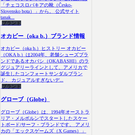
「チェコスロバキアの靴（Česko-
Slovensko bota）」から。 公式サイト
tanak...
ブランド
オカビー（oka b.）ブランド情報
オカビー（oka b.）ヒストリー オカビー
（OKA b.）は2004年、老舗シューズブラ
ンドであるオカバシ（OKABASHI）のラ
グジュアリーラインとして、アメリカで
誕生したコンフォートサンダルブラン
ド。 カジュアルすぎないデ...
ブランド
グローブ（Globe）
グローブ（Globe）は、1994年オーストラ
リア・メルボルンでスタートしたスケー
トボード/サーフ・ブランドです。 アメリ
カの「エックスゲームズ（X Games）」