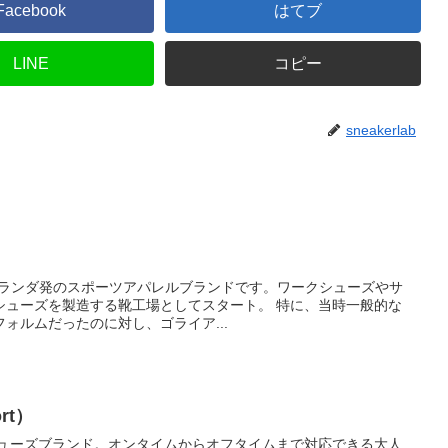
Facebook
はてブ
LINE
コピー
sneakerlab
はオランダ発のスポーツアパレルブランドです。ワークシューズやサ
を製造する靴工場としてスタート。 特に、当時一般的な
ォルムだったのに対し、ゴライア...
rt）
シューズブランド。オンタイムからオフタイムまで対応できる大人