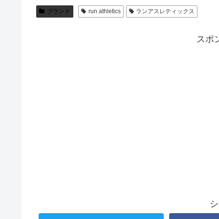
ブランド
run athletics
ランアスレティックス
スポ
シ