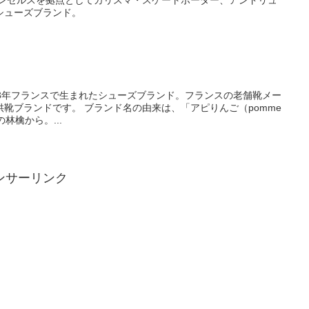
シューズブランド。
）
は1973年フランスで生まれたシューズブランド。フランスの老舗靴メー
名の由来は、「アピりんご（pomme
の林檎から。...
ンサーリンク