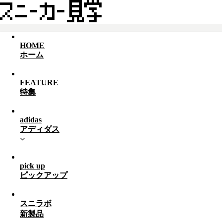
HOME
ホーム
FEATURE
特集
adidas
アディダス
pick up
ピックアップ
スニラボ
新製品