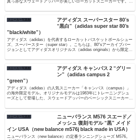
真っ赤なスウェードアッパーが美しいローカットスニーカーです。
（オニツカタイガー ファブレ（onitsuka...
アディダス スーパースター 80’s
スニーカー写真館
“黒白”（adidas super star 80’s
”black/white”）
アディダス（adidas）を代表するローカットバスケットボールシュー
ズ、スーパースター（super star）。こちらは、80"sアーカイブバー
ジョンとしてアディダスオリジナルス（adidas originals）から限定販
売されたモデルで...
アディダス キャンパス 2 “グリー
スニーカー写真館
ン”（adidas campus 2
“green”）
アディダス（adidas）の人気スニーカー「キャンパス（campus）」
の海外限定モデル。オリジナルモデルは1983年にトレーニングシュ
ーズとして登場した、スウェードアッパーのベーシックスニーカーで
す。 某スニーカーショップにて、並行...
ニューバランス M576 スエード／
スニーカー写真館
メッシュ 復刻モデル “黒” メイド
イン USA（new balance m576j black made in USA）
ニューバランス（new balance）の定番ランニングシューズ M576。