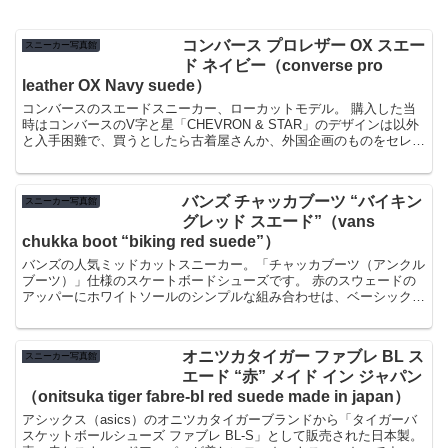
コンバース プロレザー OX スエー
スニーカー写真館
ド ネイビー（converse pro
leather OX Navy suede）
コンバースのスエードスニーカー、ローカットモデル。 購入した当
時はコンバースのV字と星「CHEVRON & STAR」のデザインは以外
と入手困難で、買うとしたら古着屋さんか、外国企画のものをセレク
トショップか、並行輸入系の...
バンズ チャッカブーツ “バイキン
スニーカー写真館
グレッド スエード”（vans
chukka boot “biking red suede”）
バンズの人気ミッドカットスニーカー。「チャッカブーツ（アンクル
ブーツ）」仕様のスケートボードシューズです。 赤のスウェードの
アッパーにホワイトソールのシンプルな組み合わせは、ベーシックで
定番といったデザインですが意外と珍し...
オニツカタイガー ファブレ BL ス
スニーカー写真館
エード “赤” メイド イン ジャパン
（onitsuka tiger fabre-bl red suede made in japan）
アシックス（asics）のオニツカタイガーブランドから「タイガーバ
スケットボールシューズ ファブレ BL-S」として販売された日本製。