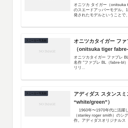
オニツカ タイガー（onitsuk
のスエードアッパーモデル。1
発されたモデルということで、20
オニツカタイガー ファブ
スニーカー写真館
（onitsuka tiger fabre
オニツカタイガー ファブレ BL-L（
名作 "ファブレ BL（fabr
リリ...
アディダス スタンスミス 80’
スニーカー写真館
“white/green”）
1960年〜1970年代に活躍したアメリカ人テニスプレーヤー、スタンリー・ロジャー・スミス
（stanley roger s
作。アディダスオリジナルス（ad