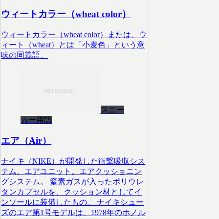
ウィートカラー（wheat color）
ウィートカラー（wheat color）または、ウ
ィート（wheat）とは「小麦色」という意
味の同義語。
スニー
カー用語
エア（Air）
ナイキ（NIKE）が開発した衝撃吸収シス
テム。エアユニット。エアクッショニン
グシステム。 窒素ガスが入ったポリウレ
タンカプセルを、クッション材としてイ
ンソールに装備したもの。 ナイキシュー
ズのエア第1号モデルは、1978年のホノル