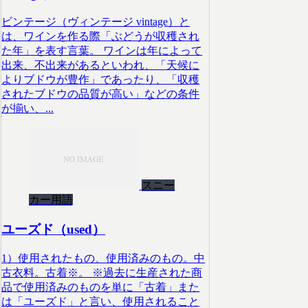
ビンテージ（ヴィンテージ vintage）と
は、ワインを作る際「ぶどうが収穫され
た年」を表す言葉。 ワインは年によって
出来、不出来があるといわれ、「天候に
よりブドウが豊作」であったり、「収穫
されたブドウの品質が高い」などの条件
が揃い、...
スニー
カー用語
ユーズド（used）
1）使用されたもの、使用済みのもの。中
古衣料。古着※。 ※過去に生産された商
品で使用済みのものを単に「古着」また
は「ユーズド」と言い、使用されること