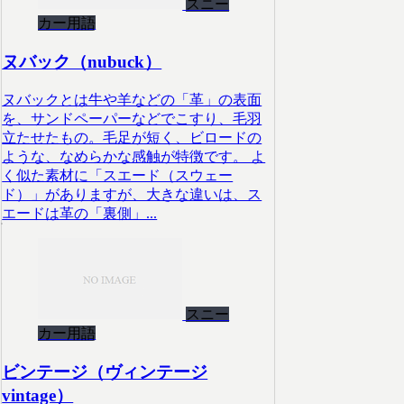
スニー
カー用語
ヌバック（nubuck）
ヌバックとは牛や羊などの「革」の表面
を、サンドペーパーなどでこすり、毛羽
立たせたもの。毛足が短く、ビロードの
ような、なめらかな感触が特徴です。 よ
く似た素材に「スエード（スウェー
ド）」がありますが、大きな違いは、ス
エードは革の「裏側」...
スニー
カー用語
ビンテージ（ヴィンテージ
vintage）