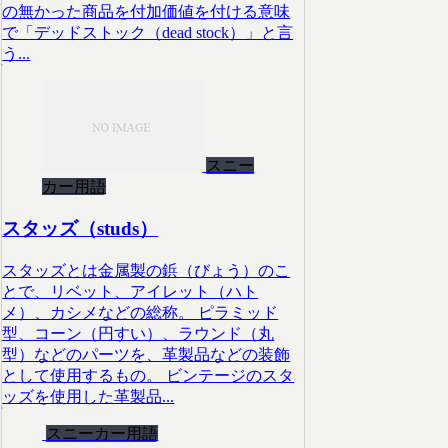
の無かった商品を付加価値を付ける意味
で「デッドストック（dead stock）」と言
う...
スニー
カー用語
スタッズ（studs）
スタッズとは金属製の鋲（びょう）のこ
とで、リベット、アイレット（ハト
メ）、カシメなどの総称。 ピラミッド
型、コーン（円すい）、ラウンド（丸
型）などのパーツを、革製品などの装飾
として使用するもの。 ビンテージのスタ
ッズを使用した革製品...
スニーカー用語