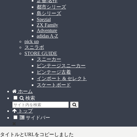
定番/名作
都市シリーズ
島シリーズ
Spezial
ZX Family
Adventure
adidas A-Z
pick up
スニラボ
STORE GUIDE
スニーカー
ビンテージスニーカー
ビンテージ古着
インポート & セレクト
スケートボード
ホーム
検索
トップ
サイドバー
タイトルとURLをコピーしました