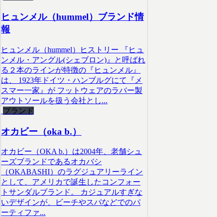
ヒュンメル（hummel）ブランド情
報
ヒュンメル（hummel）ヒストリー 『ヒュ
ンメル・アングル(シェブロン)』と呼ばれ
る２本のラインが特徴の『ヒュンメル』
は、 1923年ドイツ・ハンブルグにて『メ
スマー一家』が フットウェアのラバー製
アウトソールを扱う会社とし...
ブランド
オカビー（oka b.）
オカビー（OKA b.）は2004年、老舗シュ
ーズブランドであるオカバシ
（OKABASHI）のラグジュアリーライン
として、アメリカで誕生したコンフォー
トサンダルブランド。 カジュアルすぎな
いデザインが、ビーチやスパなどでのパ
ーティファ...