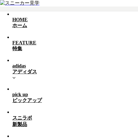
HOME
ホーム
FEATURE
特集
adidas
アディダス
pick up
ピックアップ
スニラボ
新製品