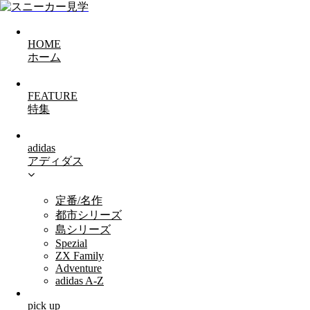
HOME
ホーム
FEATURE
特集
adidas
アディダス
定番/名作
都市シリーズ
島シリーズ
Spezial
ZX Family
Adventure
adidas A-Z
pick up