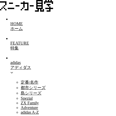
HOME
ホーム
FEATURE
特集
adidas
アディダス
定番/名作
都市シリーズ
島シリーズ
Spezial
ZX Family
Adventure
adidas A-Z