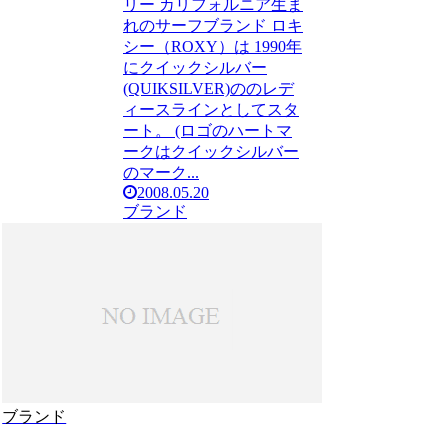
リー カリフォルニア生ま
れのサーフブランド ロキ
シー（ROXY）は 1990年
にクイックシルバー
(QUIKSILVER)ののレデ
ィースラインとしてスタ
ート。 (ロゴのハートマ
ークはクイックシルバー
のマーク...
2008.05.20
ブランド
ブランド