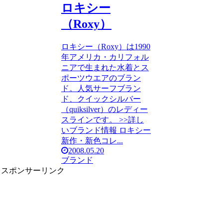
ロキシー
（Roxy）
ロキシー（Roxy）は1990
年アメリカ・カリフォル
ニアで生まれた水着とス
ポーツウエアのブラン
ド。人気サーフブラン
ド、クイックシルバー
（quiksilver）のレディー
スラインです。 >>詳し
いブランド情報 ロキシー
新作・新色コレ...
2008.05.20
ブランド
スポンサーリンク