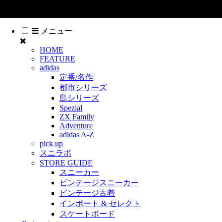
(c) スニーカー見学 All Rights Reserved
メニュー
HOME
FEATURE
adidas
定番/名作
都市シリーズ
島シリーズ
Spezial
ZX Family
Adventure
adidas A-Z
pick up
スニラボ
STORE GUIDE
スニーカー
ビンテージスニーカー
ビンテージ古着
インポート & セレクト
スケートボード