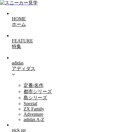
HOME
ホーム
FEATURE
特集
adidas
アディダス
定番/名作
都市シリーズ
島シリーズ
Spezial
ZX Family
Adventure
adidas A-Z
pick up