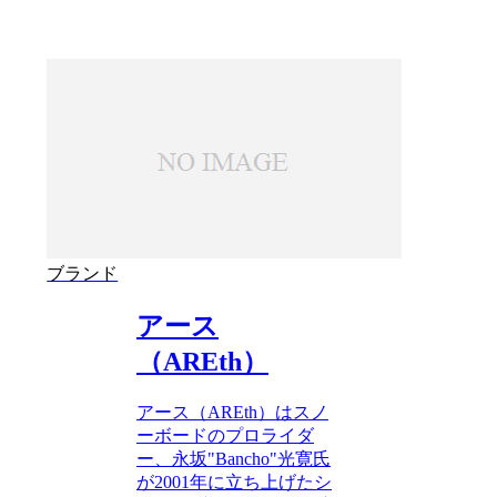
ブランド
アース
（AREth）
アース（AREth）はスノ
ーボードのプロライダ
ー、永坂"Bancho"光寛氏
が2001年に立ち上げたシ