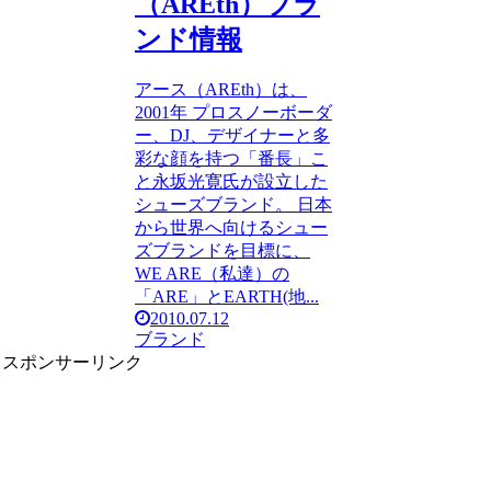
（AREth）ブラ
ンド情報
アース（AREth）は、
2001年 プロスノーボーダ
ー、DJ、デザイナーと多
彩な顔を持つ「番長」こ
と永坂光寛氏が設立した
シューズブランド。 日本
から世界へ向けるシュー
ズブランドを目標に、
WE ARE（私達）の
「ARE」とEARTH(地...
2010.07.12
ブランド
スポンサーリンク