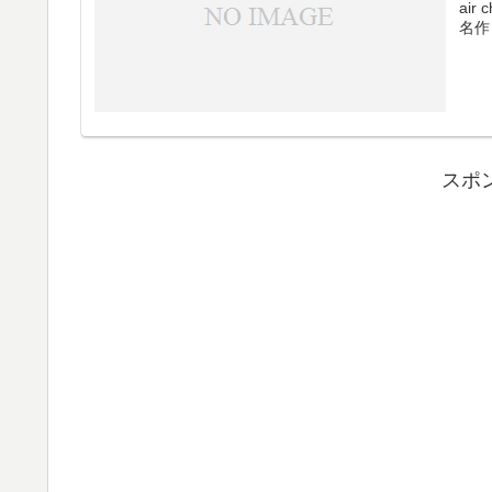
air
名作
スポ