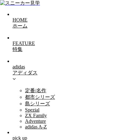
HOME
ホーム
FEATURE
特集
adidas
アディダス
定番/名作
都市シリーズ
島シリーズ
Spezial
ZX Family
Adventure
adidas A-Z
pick up