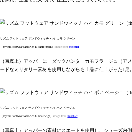
リズム フットウェア サンドウィッチ ハイ カモ グリーン
（rhythm footwear sandwich-hi camo green）
image from
mischief
（写真上）アッパーに「ダックハンターカモフラージュ（アメ
ードなミリタリー素材を使用しながらも上品に仕上がった1足
リズム フットウェア サンドウィッチ ハイ ボア ベージュ
（rhythm footwear sandwich-hi boa Beige）
image from
mischief
（写真上）アッパーの素材にスエードを使用し、シューズ内側