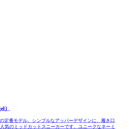
el）
twear）の定番モデル。シンプルなアッパーデザインに、履き口
人気のミッドカットスニーカーです。ユニークなネーミ