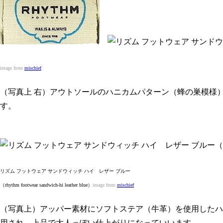
image from
mischief
（写真上 右）アウトソールのハニカムパターン（蜂の巣模様
す。
リズム フットウェア サンドウィッチ ハイ レザー ブルー
（rhythm footwear sandwich-hi leather blue）
image from
mischief
（写真上）アッパー素材にソフトステア（牛革）を使用したハ
用され、上品で大人っぽい仕上がりになっていいます。