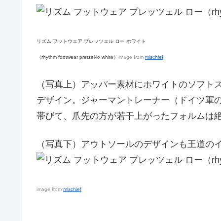
リズム フットウェア プレッツェル ロー ホワイト
（rhythm footwear pretzel-lo white）
image from
mischief
（写真上）アッパー素材にホワイトのソフト
デザイン。ジャーマントレーナー（ドイツ軍
帯びて、爪先の方が若干上がったフォルムは
（写真下）アウトソールのデザインも王道の
image from
mischief