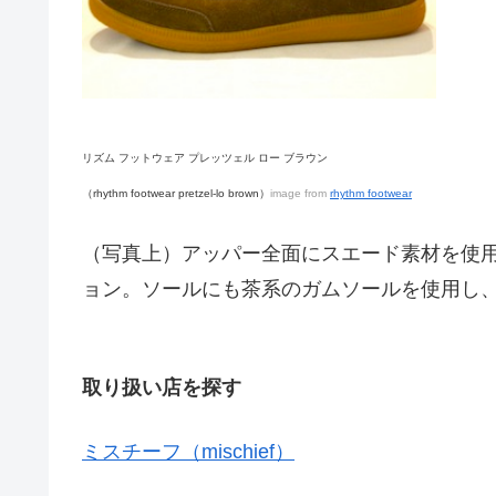
リズム フットウェア プレッツェル ロー ブラウン
（rhythm footwear pretzel-lo brown）
image from
rhythm footwear
（写真上）アッパー全面にスエード素材を使
ョン。ソールにも茶系のガムソールを使用し
取り扱い店を探す
ミスチーフ（mischief）