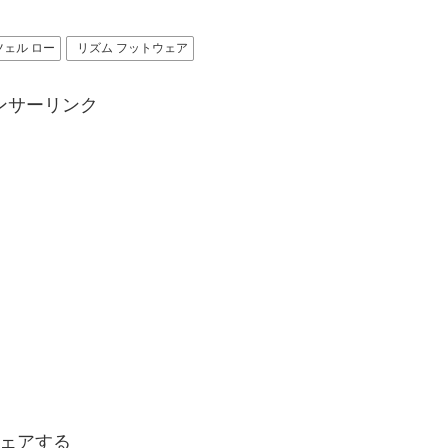
ツェル ロー
リズム フットウェア
ンサーリンク
ェアする