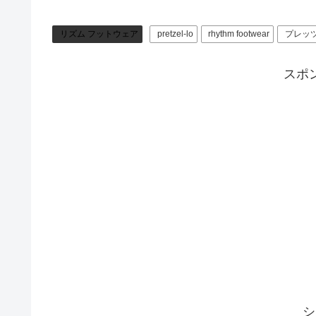
リズム フットウェア
pretzel-lo
rhythm footwear
プレッ
スポ
シ