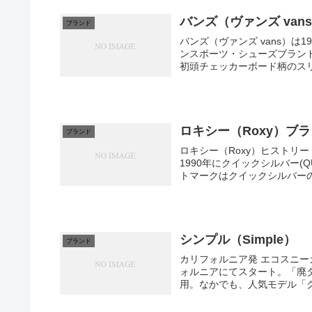
バンズ（ヴァンズ van
ブランド
バンズ（ヴァンズ vans）
ンスポーツ・シューズブランド。 黎明期の西海岸スケートボードカルチャーから生ま
初頭チェッカーボード柄のスリ
ロキシー（Roxy）ブ
ブランド
ロキシー（Roxy）ヒストリー カリフォルニア生まれのサーフブランド ロキシー（ROXY）
1990年にクイックシルバー(Q
トマークはクイックシルバーのマ
シンプル（Simple）
ブランド
カリフォルニア発 エコスニーカー「シンプル(Simple
ォルニアにてスタート。「廃
用。なかでも、人気モデル「グ