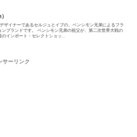
n）
）は、デザイナーであるセルジュとイブの、ベンシモン兄弟によるフラ
モン兄弟の祖父が、第二次世界大戦の
のインポート・セレクトショッ...
ンサーリンク