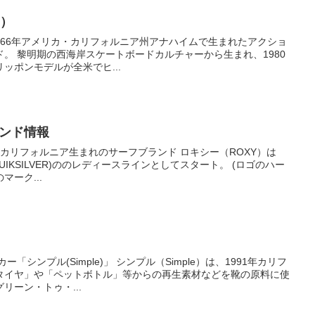
s）
は1966年アメリカ・カリフォルニア州アナハイムで生まれたアクショ
れ、1980
ッポンモデルが全米でヒ...
ランド情報
は
UIKSILVER)ののレディースラインとしてスタート。 (ロゴのハー
ーク...
)」 シンプル（Simple）は、1991年カリフ
タイヤ」や「ペットボトル」等からの再生素材などを靴の原料に使
リーン・トゥ・...