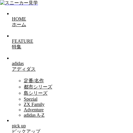
HOME
ホーム
FEATURE
特集
adidas
アディダス
定番/名作
都市シリーズ
島シリーズ
Spezial
ZX Family
Adventure
adidas A-Z
pick up
ピックアップ