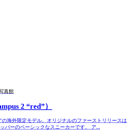
写真館
pus 2 “red”）
us）"の海外限定モデル。オリジナルのファーストリリースは
ッパーのベーシックなスニーカーです。 ア...