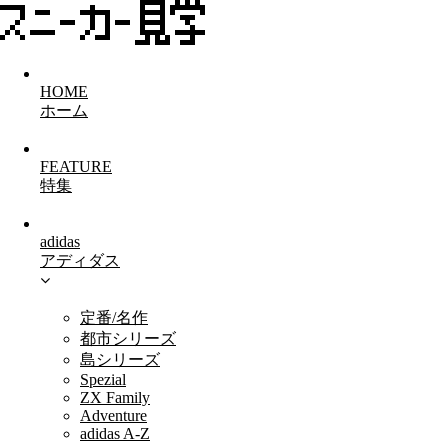
HOME
ホーム
FEATURE
特集
adidas
アディダス
定番/名作
都市シリーズ
島シリーズ
Spezial
ZX Family
Adventure
adidas A-Z